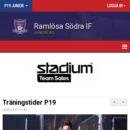
P19 JUNIOR
LOGGA IN
Ramlösa Södra IF
JUNIORLAG
HEM
NYHETER
KALENDER
TRUPPEN
Träningstider P19
<
>
BILDGALLERI
2023-12-31 11:49
MATCHER