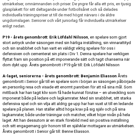
utmärkelser, omnämnanden och priser. De yngre får alla ett pris, en tjusig
glasplakett för sitt deltagande under fotbollsåret och så delades
individuella träningspriser ut till de med högst närvaro i de äldre
ungdomslagen. Seniorer och vårt juniorlag får individuella utmärkelser
enligt nedan.
P19 - årets genombrott: Erik Löfdahl Nilsson
, en spelare som gjort
stort avtryck under säsongen med sin härliga inställning, sin vinnarattityd
och sin snabbhet och han varit en väldigt viktig spelare för oss i
defensiven och cementerat sin plats i Div 1. Denna spelare har verkligen
flyttat fram sin position på ett imponerande sätt och tagit chanserna när
dom dykt upp. Årets genombrott i P19 går till: Erik Löfdahl Nilsson
A-laget, seniorerna - årets genombrott: Benjamin Eliasson
Årets
genombrott i Senior går till en spelare som i början av säsongen påbörjade
en personlig resa och visade ett enormt pannben för att nå sina mål. Som
mittback har han tagit kliv som få hade kunnat förutse – en utveckling som
imponerat både på ledare och lagkamrater. Med sin snabbhet, sitt starka
defensiva spel och sin vilja att aldrig ge upp har han vuxit ut till en ledande
spelare på planen. Han ställer alltid höga krav på sig själv och på sina
lagkamrater, både under träningar och matcher, vilket höjer nivån på hela
laget. Att han dessutom är en stark förebild med sin positiva inställning
och sitt engagemang gör honom till en självklar mottagare av utmärkelsen.
Årets genombrott i Senior går till: Benne Eliasson.