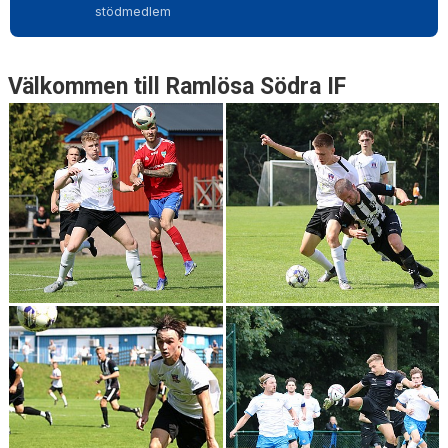
SPONSRING
stödmedlem
KONTAKT
Välkommen till Ramlösa Södra IF
DOKUMENT
ANMÄLAN NY MEDLEM