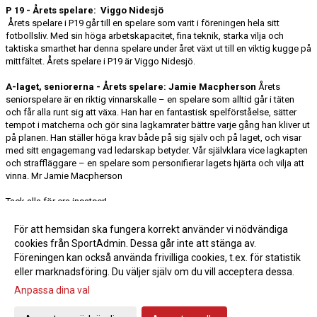
P 19 - Årets spelare: Viggo Nidesjö
Årets spelare i P19 går till en spelare som varit i föreningen hela sitt
fotbollsliv. Med sin höga arbetskapacitet, fina teknik, starka vilja och
taktiska smarthet har denna spelare under året växt ut till en viktig kugge på
mittfältet. Årets spelare i P19 är Viggo Nidesjö.
A-laget, seniorerna - Årets spelare:
Jamie Macpherson
Årets
seniorspelare är en riktig vinnarskalle – en spelare som alltid går i täten
och får alla runt sig att växa. Han har en fantastisk spelförståelse, sätter
tempot i matcherna och gör sina lagkamrater bättre varje gång han kliver ut
på planen. Han ställer höga krav både på sig själv och på laget, och visar
med sitt engagemang vad ledarskap betyder. Vår självklara vice lagkapten
och straffläggare – en spelare som personifierar lagets hjärta och vilja att
vinna. Mr Jamie Macpherson
Tack alla för era insatser!
Styrelsen
För att hemsidan ska fungera korrekt använder vi nödvändiga
cookies från SportAdmin. Dessa går inte att stänga av.
Fler nyheter >>
Föreningen kan också använda frivilliga cookies, t.ex. för statistik
eller marknadsföring. Du väljer själv om du vill acceptera dessa.
Anpassa dina val
Cookie-inställningar
Gå till Webbversion