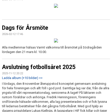
Dags för Årsmöte
2026-02-12 17:46
Alla medlemmar hälsas Varmt välkomna till årsmötet på Södragården
lördagen den 21 mars kl. 10.00.
Avslutning fotbollsåret 2025
2025-11-12 20:22
Ladda album (+10 bilder) >>
I lördags, den 8 november återuppstod konceptet gemensam avslutning
för hela föreningen och allt föll i god jord. Samtliga lag var där, från de allra
yngsta till vårt representationslag, seniorerna A-laget! På läktaren och
runtom föräldrar och anhöriga. Fredrik Henningsson, föreningens
ordförande hälsade välkommen, alla lag presenterades och vi fick lyssna
till ledarnas berättelser från det gångna fotbollsåret. Med god hjälp av
dagens prisutdelare Lukas Kjellnäs, A-lagspelare i HIF fick killar och tjejer