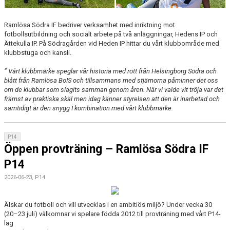
Ramlösa Södra IF bedriver verksamhet med inriktning mot
fotbollsutbildning och socialt arbete på två anläggningar, Hedens IP och
Ättekulla IP. På Södragården vid Heden IP hittar du vårt klubbområde med
klubbstuga och kansli.
“ Vårt klubbmärke speglar vår historia med rött från Helsingborg Södra och
blått från Ramlösa BoIS och tillsammans med stjärnorna påminner det oss
om de klubbar som slagits samman genom åren. När vi valde vit tröja var det
främst av praktiska skäl men idag känner styrelsen att den är inarbetad och
samtidigt är den snygg I kombination med vårt klubbmärke.
P14
Öppen provträning – Ramlösa Södra IF
P14
2026-06-23, P14
Älskar du fotboll och vill utvecklas i en ambitiös miljö? Under vecka 30
(20–23 juli) välkomnar vi spelare födda 2012 till provträning med vårt P14-
lag