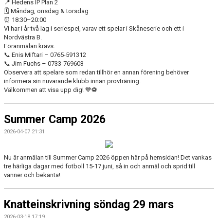
📍 Hedens IP Plan 2
🗓️ Måndag, onsdag & torsdag
⏰ 18:30–20:00
Vi har i år två lag i seriespel, varav ett spelar i Skåneserie och ett i
Nordvästra B.
Föranmälan krävs:
📞 Enis Miftari – 0765-591312
📞 Jim Fuchs – 0733-769603
Observera att spelare som redan tillhör en annan förening behöver
informera sin nuvarande klubb innan provträning.
Välkommen att visa upp dig! 💙⚽
Summer Camp 2026
2026-04-07 21:31
Nu är anmälan till Summer Camp 2026 öppen här på hemsidan! Det vankas
tre härliga dagar med fotboll 15-17 juni, så in och anmäl och sprid till
vänner och bekanta!
Knatteinskrivning söndag 29 mars
2026-03-18 17:19