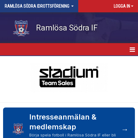
RAMLÖSA SÖDRA IDROTTSFÖRENING
LOGGA IN
Ramlösa Södra IF
HEM
NYHETER
OM KLUBBEN
KALENDER
MATCHER
Intresseanmälan &
medlemskap
→
KLUBBSHOP
Börja spela fotboll i Ramlösa Södra IF eller bli