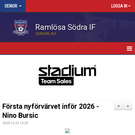
SENIOR
LOGGA IN
Ramlösa Södra IF
SENIORLAG
HEM
NYHETER
KALENDER
TRUPPEN
Första nyförvärvet inför 2026 -
<
>
BILDGALLERI
Nino Bursic
2025-12-22 13:29
MATCHER