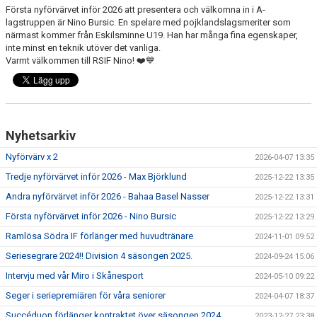
KONTAKT
Första nyförvärvet inför 2026 att presentera och välkomna in i A-
lagstruppen är Nino Bursic. En spelare med pojklandslagsmeriter som
närmast kommer från Eskilsminne U19. Han har många fina egenskaper,
inte minst en teknik utöver det vanliga.
Varmt välkommen till RSIF Nino! ❤️💙
Nyhetsarkiv
Nyförvärv x 2
2026-04-07 13:35
Tredje nyförvärvet inför 2026 - Max Björklund
2025-12-22 13:35
Andra nyförvärvet inför 2026 - Bahaa Basel Nasser
2025-12-22 13:31
Första nyförvärvet inför 2026 - Nino Bursic
2025-12-22 13:29
Ramlösa Södra IF förlänger med huvudtränare
2024-11-01 09:52
Seriesegrare 2024!! Division 4 säsongen 2025.
2024-09-24 15:06
Intervju med vår Miro i Skånesport
2024-05-10 09:22
Seger i seriepremiären för våra seniorer
2024-04-07 18:37
Succéduon förlänger kontraktet över säsongen 2024
2023-12-27 23:38