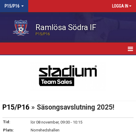
P15/P16
LOGGA IN
Ramlösa Södra IF
P15/P16
HEM
NYHETER
KALENDER
TRUPPEN
P15/P16
» Säsongsavslutning 2025!
BILDGALLERI
Tid:
lör 08 november, 09:00 - 10:15
KONTAKT
Plats:
Norrehedshallen