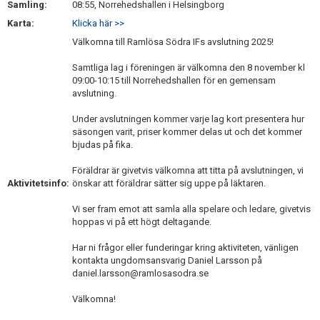
Samling:
08:55, Norrehedshallen i Helsingborg
Karta:
Klicka här >>
Välkomna till Ramlösa Södra IFs avslutning 2025!
Samtliga lag i föreningen är välkomna den 8 november kl
09:00-10:15 till Norrehedshallen för en gemensam
avslutning.
Under avslutningen kommer varje lag kort presentera hur
säsongen varit, priser kommer delas ut och det kommer
bjudas på fika.
Föräldrar är givetvis välkomna att titta på avslutningen, vi
Aktivitetsinfo:
önskar att föräldrar sätter sig uppe på läktaren.
Vi ser fram emot att samla alla spelare och ledare, givetvis
hoppas vi på ett högt deltagande.
Har ni frågor eller funderingar kring aktiviteten, vänligen
kontakta ungdomsansvarig Daniel Larsson på
daniel.larsson@ramlosasodra.se
Välkomna!