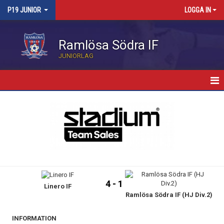
P19 JUNIOR
LOGGA IN
Ramlösa Södra IF
JUNIORLAG
HEM
NYHETER
KALENDER
TRUPPEN
4 - 1
Linero IF
BILDGALLERI
Ramlösa Södra IF (HJ Div.2)
MATCHER
INFORMATION