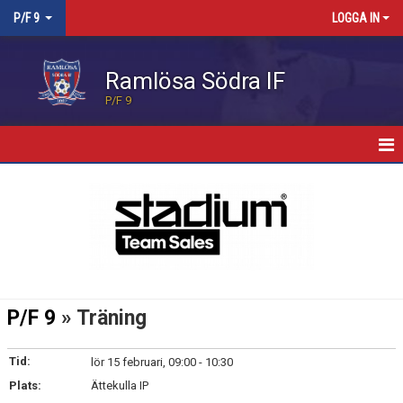
P/F 9
LOGGA IN
Ramlösa Södra IF
P/F 9
HEM
NYHETER
KALENDER
MATCHER
P/F 9
» Träning
TRUPPEN
Tid:
lör 15 februari, 09:00 - 10:30
BILDGALLERI
Plats:
Ättekulla IP