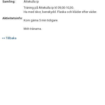
Samling:
Ättekulla ip
DOKUMENT
Träning på Ättekulla ip kl 09,00-10,30.
Ha med skor, benskydd. Flaska och kläder efter väder.
KONTAKT
Aktivitetsinfo:
Kom gärna 5 min tidigare.
Mvh tränarna.
<< Tillbaka