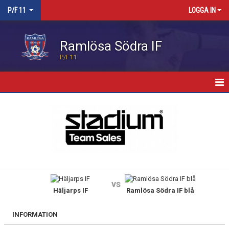
P/F 11
LOGGA IN
Ramlösa Södra IF
P/F11
HEM
NYHETER
KALENDER
MATCHER
vs
Häljarps IF
Ramlösa Södra IF blå
TRUPPEN
BILDGALLERI
INFORMATION