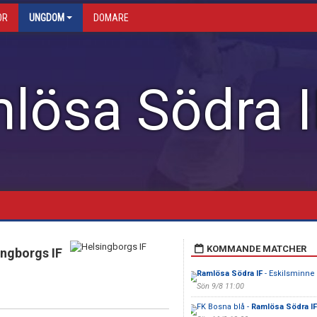
OR
UNGDOM
DOMARE
lösa Södra I
KOMMANDE MATCHER
ingborgs IF
Ramlösa Södra IF
- Eskilsminne I
Sön 9/8 11:00
FK Bosna blå -
Ramlösa Södra IF