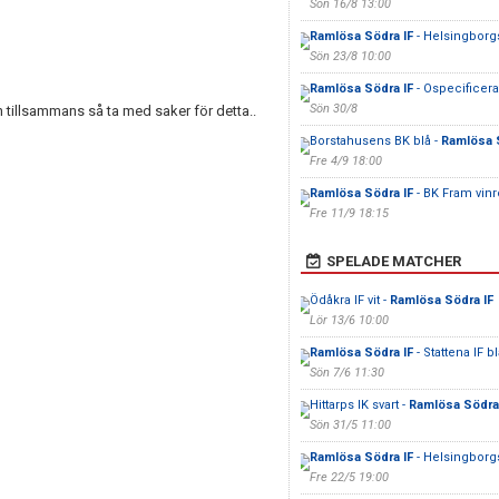
Sön 16/8 13:00
Ramlösa Södra IF
- Helsingborg
Sön 23/8 10:00
Ramlösa Södra IF
- Ospecificerat
Sön 30/8
 tillsammans så ta med saker för detta..
Borstahusens BK blå -
Ramlösa 
Fre 4/9 18:00
Ramlösa Södra IF
- BK Fram vin
Fre 11/9 18:15
SPELADE MATCHER
Ödåkra IF vit -
Ramlösa Södra IF
Lör 13/6 10:00
Ramlösa Södra IF
- Stattena IF bl
Sön 7/6 11:30
Hittarps IK svart -
Ramlösa Södra
Sön 31/5 11:00
Ramlösa Södra IF
- Helsingborg
Fre 22/5 19:00