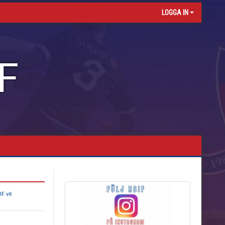
LOGGA IN
F
F vit