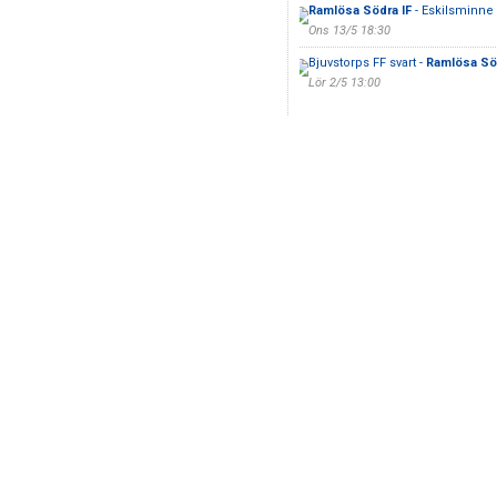
Ramlösa Södra IF
- Eskilsminne I
Ons 13/5 18:30
Bjuvstorps FF svart -
Ramlösa Söd
Lör 2/5 13:00