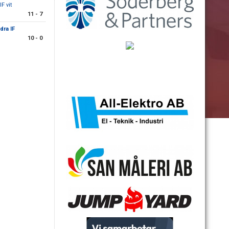
F vit
11 - 7
ra IF
10 - 0