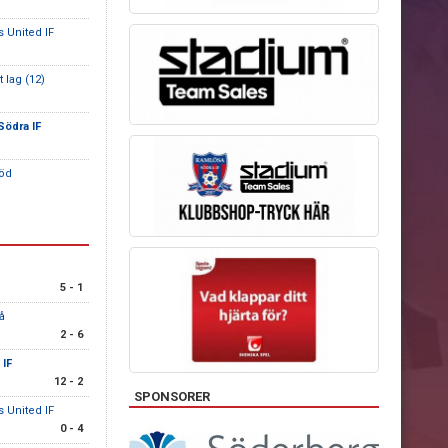
s United IF
 lag (12)
Södra IF
röd
5 - 1
å
2 - 6
 IF
12 - 2
SPONSORER
s United IF
0 - 4