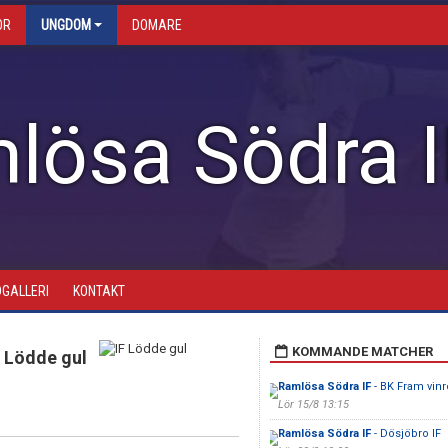
OR
UNGDOM
DOMARE
lösa Södra I
DGALLERI
KONTAKT
KOMMANDE MATCHER
F Lödde gul
Ramlösa Södra IF
- BK Fram vin
Lör 15/8 13:15
Ramlösa Södra IF
- Dösjöbro IF