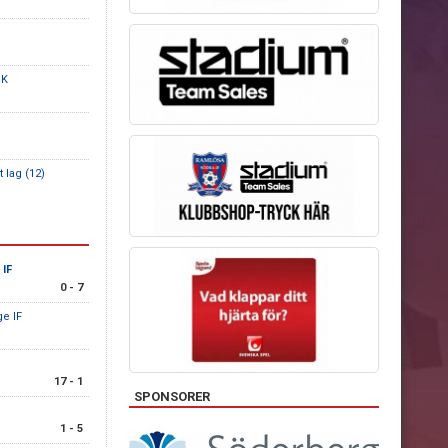
BK
 lag (12)
 IF
0 - 7
e IF
17 - 1
SPONSORER
1 - 5