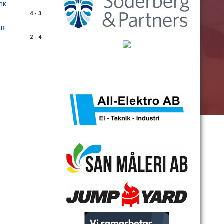
 BK
4 - 3
IF
2 - 4