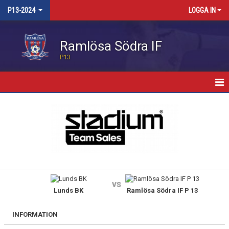
P13-2024
LOGGA IN
Ramlösa Södra IF
P13
HEM
NYHETER
KALENDER
TRUPPEN
vs
Lunds BK
Ramlösa Södra IF P 13
BILDGALLERI
KONTAKT
INFORMATION