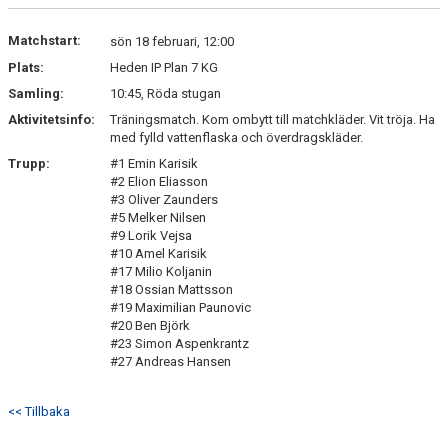
MATCHER
Matchstart:
sön 18 februari, 12:00
Plats:
Heden IP Plan 7 KG
Samling:
10:45, Röda stugan
Aktivitetsinfo:
Träningsmatch. Kom ombytt till matchkläder. Vit tröja. Ha
med fylld vattenflaska och överdragskläder.
Trupp:
#1 Emin Karisik
#2 Elion Eliasson
#3 Oliver Zaunders
#5 Melker Nilsen
#9 Lorik Vejsa
#10 Amel Karisik
#17 Milio Koljanin
#18 Ossian Mattsson
#19 Maximilian Paunovic
#20 Ben Björk
#23 Simon Aspenkrantz
#27 Andreas Hansen
<< Tillbaka