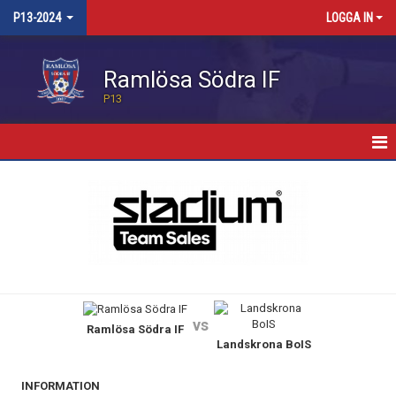
P13-2024
LOGGA IN
Ramlösa Södra IF
P13
HEM
NYHETER
KALENDER
TRUPPEN
vs
Ramlösa Södra IF
BILDGALLERI
Landskrona BoIS
KONTAKT
INFORMATION