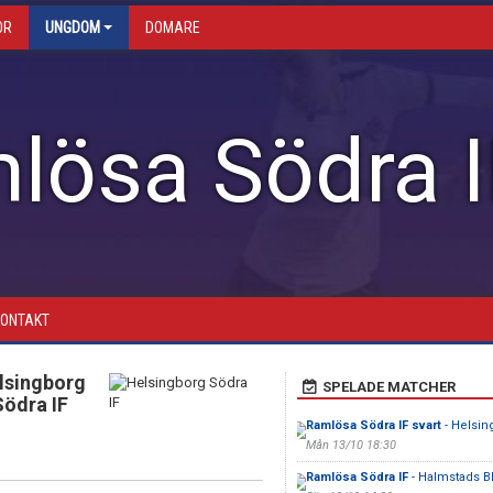
OR
UNGDOM
DOMARE
lösa Södra I
KONTAKT
lsingborg
SPELADE MATCHER
Södra IF
Ramlösa Södra IF svart
- Helsin
Mån 13/10 18:30
Ramlösa Södra IF
- Halmstads 