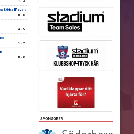
1 - 3
a Södra IF svart
8 - 0
4 - 5
rmo
1 - 2
rt
8 - 0
SPONSORER