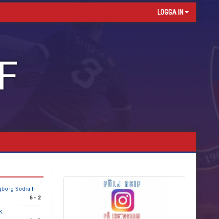
LOGGA IN
F
gborg Södra IF
6 - 2
BK