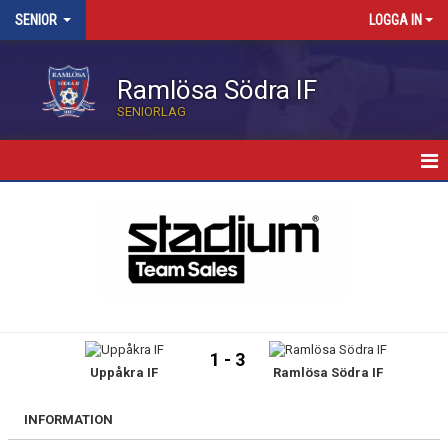
SENIOR
LOGGA IN
Ramlösa Södra IF
SENIORLAG
HEM
NYHETER
KALENDER
TRUPPEN
1 - 3
Uppåkra IF
Ramlösa Södra IF
BILDGALLERI
MATCHER
INFORMATION