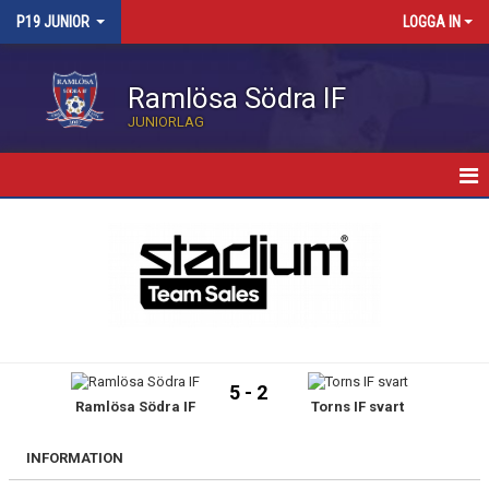
P19 JUNIOR
LOGGA IN
Ramlösa Södra IF
JUNIORLAG
HEM
NYHETER
KALENDER
TRUPPEN
5 - 2
Ramlösa Södra IF
Torns IF svart
BILDGALLERI
MATCHER
INFORMATION