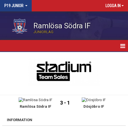
P19 JUNIOR
LOGGA IN
Ramlösa Södra IF
JUNIORLAG
HEM
NYHETER
KALENDER
TRUPPEN
3 - 1
Ramlösa Södra IF
Dösjöbro IF
BILDGALLERI
MATCHER
INFORMATION