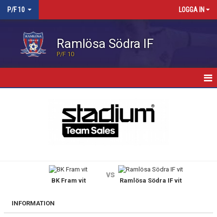
P/F 10
LOGGA IN
Ramlösa Södra IF
P/F 10
HEM
NYHETER
KALENDER
MATCHER
vs
BK Fram vit
Ramlösa Södra IF vit
TRUPPEN
DOKUMENT
INFORMATION