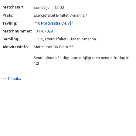
BILDGALLERI
Matchstart:
sön 07 juni, 12:00
Plats:
Exercisfältet E-fältet 7-manna 1
KONTAKT
Tävling:
P10 Nordvästra C4, vår
Matchnummer:
131707029
Samling:
11:15, Exercisfältet E-fältet 7-manna 1
Aktivitetsinfo:
Match mot BK Fram ??
Svara gärna så tidigt som möjligt men senast fredag kl
12!
<< Tillbaka