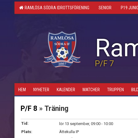
RAMLÖSA SÖDRA IDROTTSFÖRENING
SENIOR
P19 JUNI
Ram
P/F 7
HEM
NYHETER
KALENDER
MATCHER
TRUPPEN
BIL
P/F 8
» Träning
Tid:
lör 13 september, 09:00 - 10:00
Plats:
Ättekulla IP