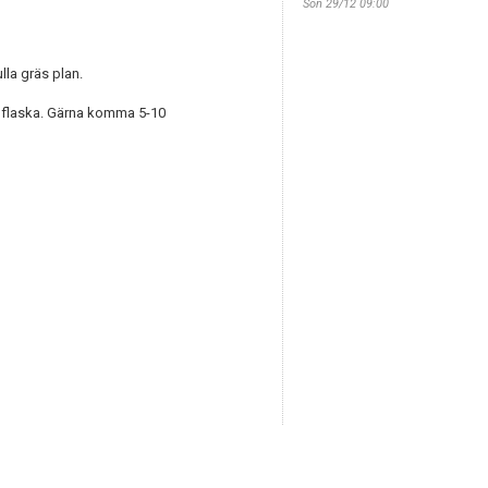
Sön 29/12 09:00
lla gräs plan.
nflaska. Gärna komma 5-10