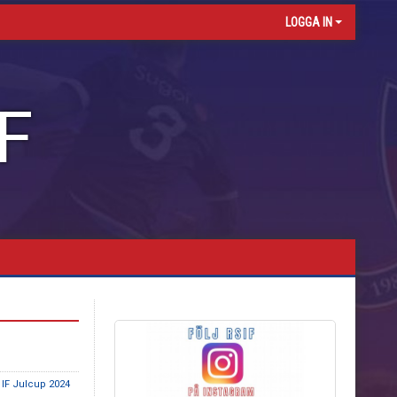
LOGGA IN
F
 IF Julcup 2024