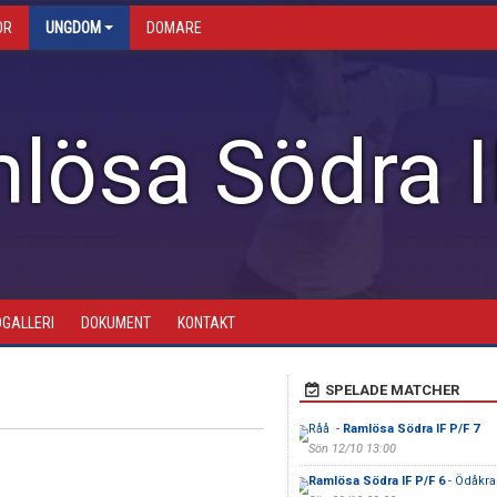
OR
UNGDOM
DOMARE
lösa Södra I
DGALLERI
DOKUMENT
KONTAKT
SPELADE MATCHER
Råå -
Ramlösa Södra IF P/F 7
Sön 12/10 13:00
Ramlösa Södra IF P/F 6
- Ödåkra