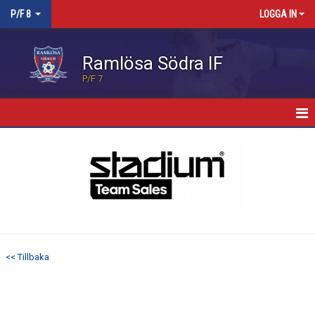
P/F 8
LOGGA IN
Ramlösa Södra IF
P/F 7
HEM
NYHETER
KALENDER
MATCHER
<< Tillbaka
TRUPPEN
BILDGALLERI