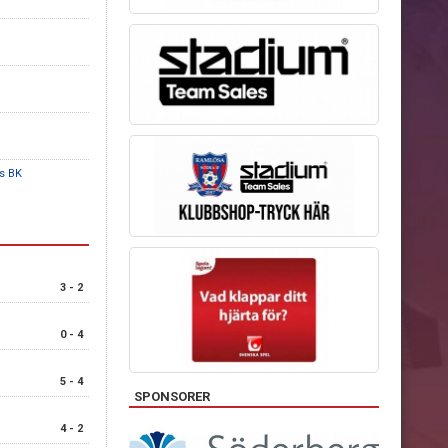
s BK
3 - 2
0 - 4
5 - 4
SPONSORER
4 - 2