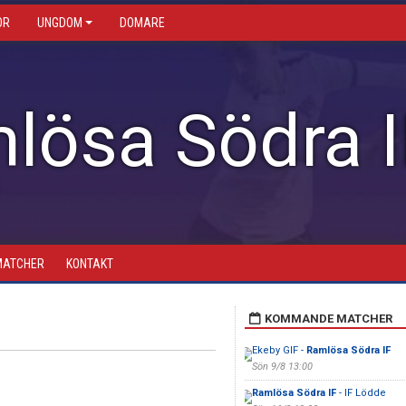
OR
UNGDOM
DOMARE
lösa Södra I
MATCHER
KONTAKT
KOMMANDE MATCHER
Ekeby GIF -
Ramlösa Södra IF
Sön 9/8 13:00
Ramlösa Södra IF
- IF Lödde