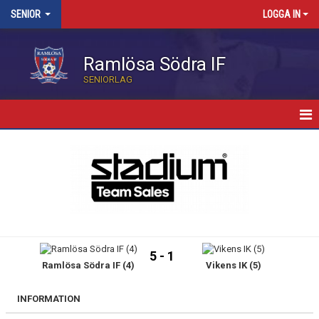
SENIOR
LOGGA IN
Ramlösa Södra IF
SENIORLAG
HEM
NYHETER
KALENDER
TRUPPEN
5 - 1
Ramlösa Södra IF (4)
Vikens IK (5)
BILDGALLERI
MATCHER
INFORMATION