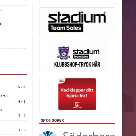
öd
F
F
5 - 3
dra IF
8 - 2
BK
7 - 0
SPONSORER
F
1 - 0