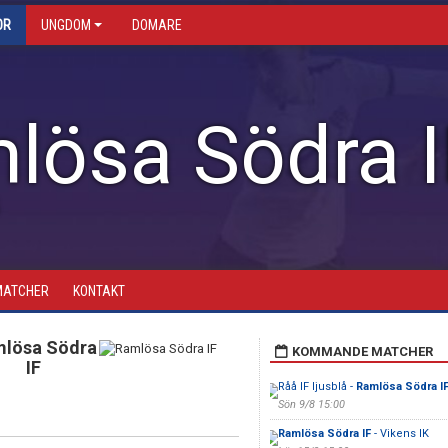
OR
UNGDOM
DOMARE
lösa Södra I
MATCHER
KONTAKT
lösa Södra
KOMMANDE MATCHER
IF
Råå IF ljusblå -
Ramlösa Södra I
Sön 9/8 15:00
Ramlösa Södra IF
- Vikens IK