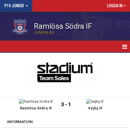
P19 JUNIOR
LOGGA IN
Ramlösa Södra IF
JUNIORLAG
HEM
NYHETER
KALENDER
TRUPPEN
3 - 1
Ramlösa Södra IF
Vejby IF
BILDGALLERI
MATCHER
INFORMATION