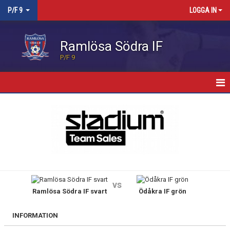
P/F 9
LOGGA IN
Ramlösa Södra IF
P/F 9
HEM
NYHETER
KALENDER
MATCHER
vs
Ramlösa Södra IF svart
Ödåkra IF grön
TRUPPEN
BILDGALLERI
INFORMATION