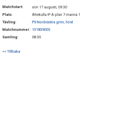
DOKUMENT
Matchstart:
sön 17 augusti, 09:30
Plats:
Ättekulla IP A-plan 7-manna 1
KONTAKT
Tävling:
P9 Nordvästra grön, höst
Matchnummer:
131839005
Samling:
08:30
<< Tillbaka