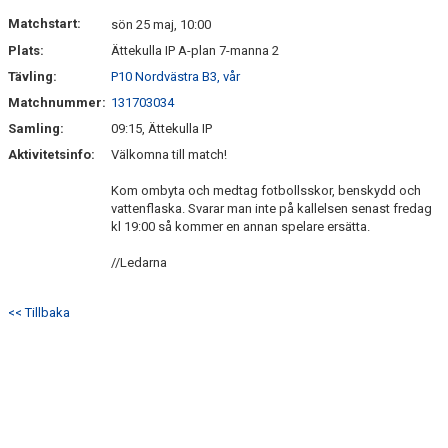
KONTAKT
Matchstart:
sön 25 maj, 10:00
Plats:
Ättekulla IP A-plan 7-manna 2
Tävling:
P10 Nordvästra B3, vår
Matchnummer:
131703034
Samling:
09:15, Ättekulla IP
Aktivitetsinfo:
Välkomna till match!
Kom ombyta och medtag fotbollsskor, benskydd och
vattenflaska. Svarar man inte på kallelsen senast fredag
kl 19:00 så kommer en annan spelare ersätta.
//Ledarna
<< Tillbaka