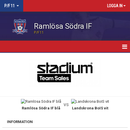
P/F 11
LOGGA IN
Ramlösa Södra IF
P/F11
HEM
NYHETER
KALENDER
MATCHER
vs
Ramlösa Södra IF blå
Landskrona BoIS vit
TRUPPEN
BILDGALLERI
INFORMATION