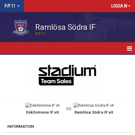
P/F 11
LOGGA IN
Ramlösa Södra IF
P/F11
HEM
NYHETER
KALENDER
MATCHER
vs
Eskilsminne IF vit
Ramlösa Södra IF vit
TRUPPEN
BILDGALLERI
INFORMATION