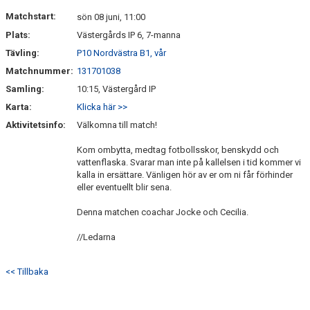
KONTAKT
Matchstart:
sön 08 juni, 11:00
Plats:
Västergårds IP 6, 7-manna
Tävling:
P10 Nordvästra B1, vår
Matchnummer:
131701038
Samling:
10:15, Västergård IP
Karta:
Klicka här >>
Aktivitetsinfo:
Välkomna till match!
Kom ombytta, medtag fotbollsskor, benskydd och
vattenflaska. Svarar man inte på kallelsen i tid kommer vi
kalla in ersättare. Vänligen hör av er om ni får förhinder
eller eventuellt blir sena.
Denna matchen coachar Jocke och Cecilia.
//Ledarna
<< Tillbaka