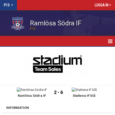
P13
LOGGA IN
Ramlösa Södra IF
P13
HEM
KALENDER
MATCHER
TRUPPEN
2 - 6
Ramlösa Södra IF
Stattena IF blå
KONTAKT
INFORMATION