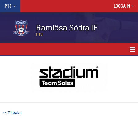
P13
LOGGA IN
Ramlösa Södra IF
P13
HEM
KALENDER
MATCHER
TRUPPEN
<< Tillbaka
KONTAKT