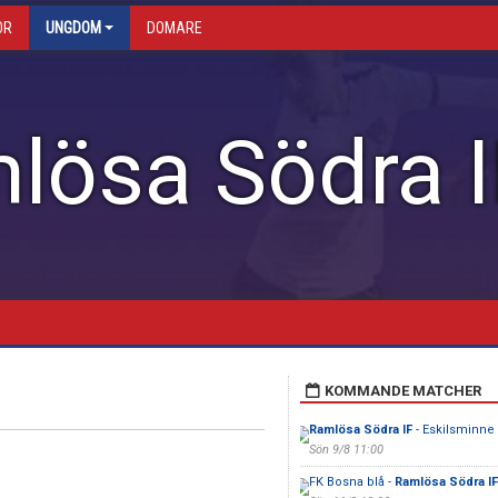
OR
UNGDOM
DOMARE
lösa Södra I
KOMMANDE MATCHER
Ramlösa Södra IF
- Eskilsminne I
Sön 9/8 11:00
FK Bosna blå -
Ramlösa Södra IF