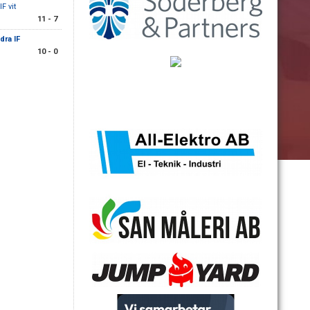
F vit
11 - 7
ra IF
10 - 0