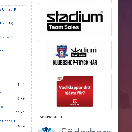
s United IF
 lag (12)
Södra IF
röd
5 - 1
å
2 - 6
 IF
12 - 2
SPONSORER
s United IF
0 - 4