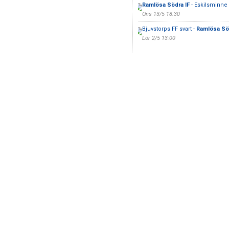
Ramlösa Södra IF
- Eskilsminne I
Ons 13/5 18:30
Bjuvstorps FF svart -
Ramlösa Söd
Lör 2/5 13:00