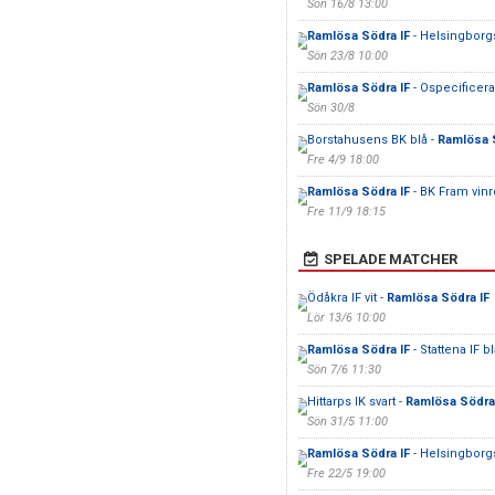
Sön 16/8 13:00
Ramlösa Södra IF
- Helsingborg
Sön 23/8 10:00
Ramlösa Södra IF
- Ospecificerat
Sön 30/8
Borstahusens BK blå -
Ramlösa 
Fre 4/9 18:00
Ramlösa Södra IF
- BK Fram vin
Fre 11/9 18:15
SPELADE MATCHER
Ödåkra IF vit -
Ramlösa Södra IF
Lör 13/6 10:00
Ramlösa Södra IF
- Stattena IF bl
Sön 7/6 11:30
Hittarps IK svart -
Ramlösa Södra
Sön 31/5 11:00
Ramlösa Södra IF
- Helsingborg
Fre 22/5 19:00