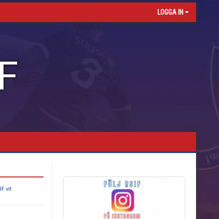
LOGGA IN
F
F vit