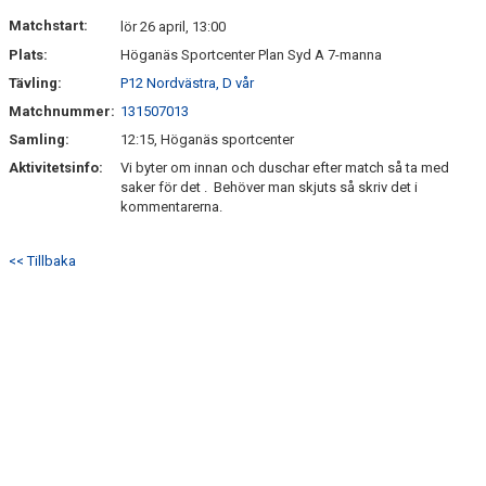
Matchstart:
lör 26 april, 13:00
Plats:
Höganäs Sportcenter Plan Syd A 7-manna
Tävling:
P12 Nordvästra, D vår
Matchnummer:
131507013
Samling:
12:15, Höganäs sportcenter
Aktivitetsinfo:
Vi byter om innan och duschar efter match så ta med
saker för det . Behöver man skjuts så skriv det i
kommentarerna.
<< Tillbaka