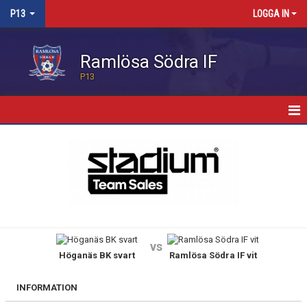
P13
LOGGA IN
Ramlösa Södra IF
P13
HEM
KALENDER
MATCHER
TRUPPEN
vs
Höganäs BK svart
Ramlösa Södra IF vit
KONTAKT
INFORMATION