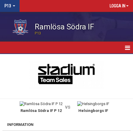
P13
LOGGA IN
Ramlösa Södra IF
P13
HEM
KALENDER
MATCHER
TRUPPEN
vs
Ramlösa Södra IF P 12
Helsingborgs IF
KONTAKT
INFORMATION