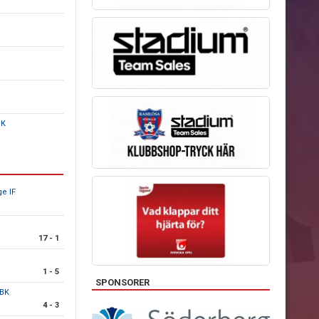
BK
e IF
17 - 1
1 - 5
SPONSORER
 BK
4 - 3