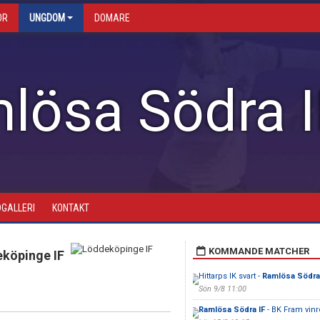
OR
UNGDOM
DOMARE
lösa Södra I
DGALLERI
KONTAKT
KOMMANDE MATCHER
köpinge IF
Hittarps IK svart -
Ramlösa Södra
Sön 9/8 11:00
Ramlösa Södra IF
- BK Fram vin