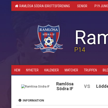
RAMLÖSA SÖDRA IDROTTSFÖRENING
SENIOR
P19 JUNI
Ram
P14
HEM
NYHETER
KALENDER
MATCHER
TRUPPEN
BIL
Ramlösa
vs
Lödde
Södra IF
INFORMATION