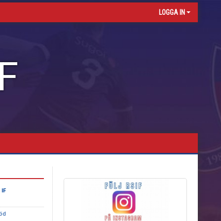
LOGGA IN
F
 IF
röd