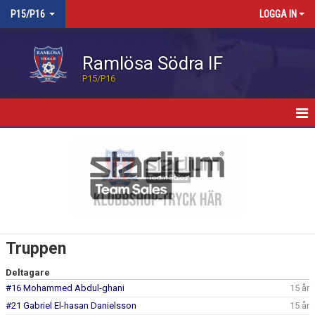
P15/P16
LOGGA IN
Ramlösa Södra IF
P15/P16
HEM
NYHETER
KALENDER
TRUPPEN
Truppen
BILDGALLERI
Deltagare
#16 Mohammed Abdul-ghani
15 år
KONTAKT
#21 Gabriel El-hasan Danielsson
15 år