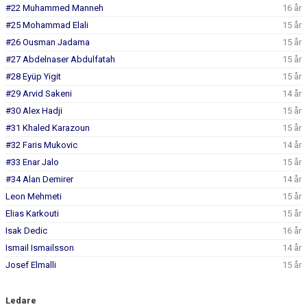
#22 Muhammed Manneh
16 år
#25 Mohammad Elali
15 år
#26 Ousman Jadama
15 år
#27 Abdelnaser Abdulfatah
15 år
#28 Eyüp Yigit
15 år
#29 Arvid Sakeni
14 år
#30 Alex Hadji
15 år
#31 Khaled Karazoun
15 år
#32 Faris Mukovic
14 år
#33 Enar Jalo
15 år
#34 Alan Demirer
14 år
Leon Mehmeti
15 år
Elias Karkouti
15 år
Isak Dedic
16 år
Ismail Ismailsson
14 år
Josef Elmalli
15 år
Ledare