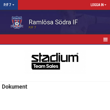
P/F 7
LOGGA IN
Ramlösa Södra IF
P/F 7
HEM
NYHETER
KALENDER
MATCHER
Dokument
TRUPPEN
BILDGALLERI