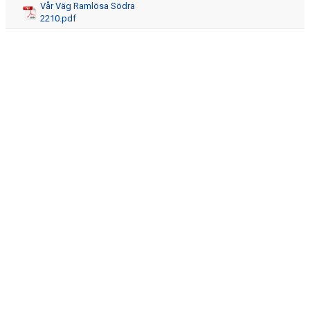
Vår Väg Ramlösa Södra
SPONSRING
2210.pdf
KONTAKT
DOKUMENT
ANMÄLAN NY MEDLEM