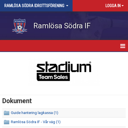
RAMLÖSA SÖDRA IDROTTSFÖRENING
LOGGA IN
Ramlösa Södra IF
HEM
NYHETER
OM KLUBBEN
KALENDER
Dokument
MATCHER
Guide hantering lagkassa (1)
KLUBBSHOP
Ramlösa Södra IF - Vår väg (1)